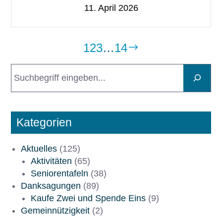
11. April 2026
1
2
3
…
14
S
u
c
h
e
Kategorien
n
Aktuelles
(125)
Aktivitäten
(65)
Seniorentafeln
(38)
Danksagungen
(89)
Kaufe Zwei und Spende Eins
(9)
Gemeinnützigkeit
(2)