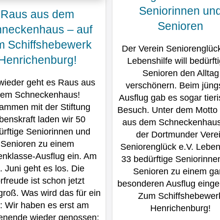
Seniorinnen un
Raus aus dem
Senioren
neckenhaus – auf
m Schiffshebewerk
Der Verein Seniorenglück
Henrichenburg!
Lebenshilfe will bedürft
Senioren den Alltag
wieder geht es Raus aus
verschönern. Beim jüng
em Schneckenhaus!
Ausflug gab es sogar tier
ammen mit der Stiftung
Besuch. Unter dem Motto
benskraft laden wir 50
aus dem Schneckenhaus
ürftige Seniorinnen und
der Dortmunder Vere
Senioren zu einem
Seniorenglück e.V. Leben
enklasse-Ausflug ein. Am
33 bedürftige Seniorinne
. Juni geht es los. Die
Senioren zu einem ga
rfreude ist schon jetzt
besonderen Ausflug einge
groß. Was wird das für ein
Zum Schiffshebewer
: Wir haben es erst am
Henrichenburg!
nende wieder genossen: