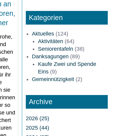
n an
h
e
oren,
Kategorien
n
ner
Aktuelles
(124)
rohe,
Aktivitäten
(64)
und
Seniorentafeln
(38)
nschen
Danksagungen
(89)
alle
Kaufe Zwei und Spende
ren,
Eins
(9)
r ihr
Gemeinnützigkeit
(2)
e
n sie
rinnen
Archive
r so
se und
2026 (25)
chert
2025 (44)
Euren
zten…