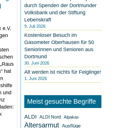
durch Spenden der Dortmunder
d
Volksbank und der Stiftung
Lebenskraft
9. Juli 2026
 e.V.
Kostenloser Besuch im
igen
Gasometer Oberhausen für 50
Seniorinnen und Senioren aus
sten
Dortmund
ischen
30. Juni 2026
 „Raus
“ hat
Alt werden ist nichts für Feiglinge!
in
1. Juni 2026
shilfe
n und
nz
Meist gesuchte Begriffe
laden:
k
ALDI
ALDI Nord
Alpakas
Altersarmut
Ausflüge