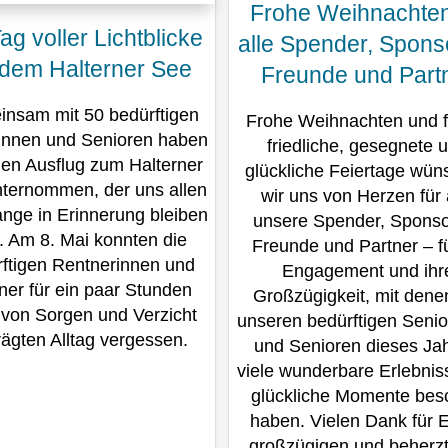
Frohe Weihnachte
ag voller Lichtblicke
alle Spender, Spons
 dem Halterner See
Freunde und Part
nsam mit 50 bedürftigen
Frohe Weihnachten und f
innen und Senioren haben
friedliche, gesegnete 
nen Ausflug zum Halterner
glückliche Feiertage wü
ternommen, der uns allen
wir uns von Herzen für 
ange in Erinnerung bleiben
unsere Spender, Sponso
. Am 8. Mai konnten die
Freunde und Partner – fü
ftigen Rentnerinnen und
Engagement und ihr
ner für ein paar Stunden
Großzügigkeit, mit dene
 von Sorgen und Verzicht
unseren bedürftigen Senio
ägten Alltag vergessen.
und Senioren dieses Jah
viele wunderbare Erlebnis
glückliche Momente bes
haben. Vielen Dank für 
großzügigen und beher