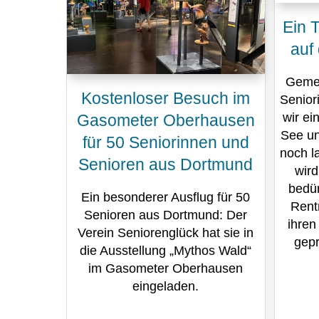
Ein T
auf
Gemei
Kostenloser Besuch im
Senior
wir ei
Gasometer Oberhausen
See un
für 50 Seniorinnen und
noch l
Senioren aus Dortmund
wird
bedür
Ein besonderer Ausflug für 50
Rent
Senioren aus Dortmund: Der
ihren
Verein Seniorenglück hat sie in
gepr
die Ausstellung „Mythos Wald“
im Gasometer Oberhausen
eingeladen.