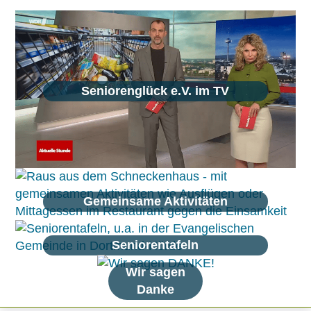
Seniorenglück e.V. im TV
Gemeinsame Aktivitäten
Seniorentafeln
Wir sagen
Danke