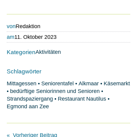
von
Redaktion
am
11. Oktober 2023
Kategorien
Aktivitäten
Schlagwörter
Mittagessen
•
Seniorentafel
•
Alkmaar
•
Käsemarkt
•
bedürftige Seniorinnen und Senioren
•
Strandspaziergang
•
Restaurant Nautilus
•
Egmond aan Zee
«
Vorheriger Beitrag