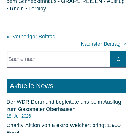
dem Schneckenhaus
•
GRAF’S REISEN
•
Ausflug
•
Rhein
•
Loreley
«
Vorheriger Beitrag
Nächster Beitrag
»
S
u
c
h
e
Aktuelle News
n
Der WDR Dortmund begleitete uns beim Ausflug
zum Gasometer Oberhausen
18. Juli 2026
Charity-Aktion von Elektro Weichert bringt 1.900
Euro!