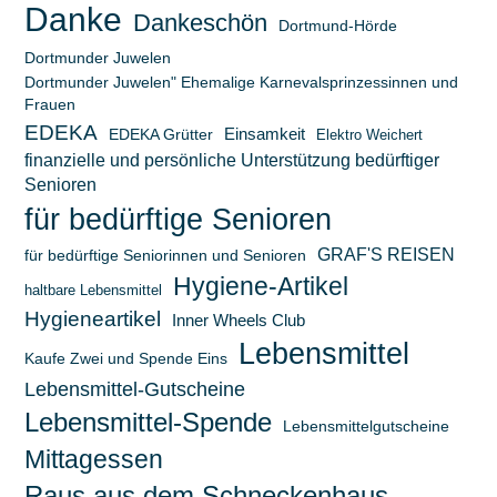
Danke
Dankeschön
Dortmund-Hörde
Dortmunder Juwelen
Dortmunder Juwelen" Ehemalige Karnevalsprinzessinnen und
Frauen
EDEKA
Einsamkeit
EDEKA Grütter
Elektro Weichert
finanzielle und persönliche Unterstützung bedürftiger
Senioren
für bedürftige Senioren
GRAF'S REISEN
für bedürftige Seniorinnen und Senioren
Hygiene-Artikel
haltbare Lebensmittel
Hygieneartikel
Inner Wheels Club
Lebensmittel
Kaufe Zwei und Spende Eins
Lebensmittel-Gutscheine
Lebensmittel-Spende
Lebensmittelgutscheine
Mittagessen
Raus aus dem Schneckenhaus