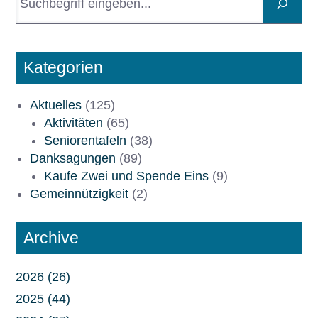
u
c
h
e
Kategorien
n
Aktuelles
(125)
Aktivitäten
(65)
Seniorentafeln
(38)
Danksagungen
(89)
Kaufe Zwei und Spende Eins
(9)
Gemeinnützigkeit
(2)
Archive
2026 (26)
2025 (44)