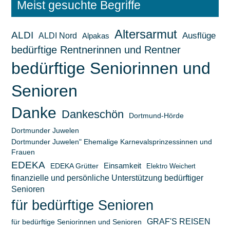
Meist gesuchte Begriffe
Altersarmut
ALDI
ALDI Nord
Ausflüge
Alpakas
bedürftige Rentnerinnen und Rentner
bedürftige Seniorinnen und
Senioren
Danke
Dankeschön
Dortmund-Hörde
Dortmunder Juwelen
Dortmunder Juwelen" Ehemalige Karnevalsprinzessinnen und
Frauen
EDEKA
Einsamkeit
EDEKA Grütter
Elektro Weichert
finanzielle und persönliche Unterstützung bedürftiger
Senioren
für bedürftige Senioren
GRAF'S REISEN
für bedürftige Seniorinnen und Senioren