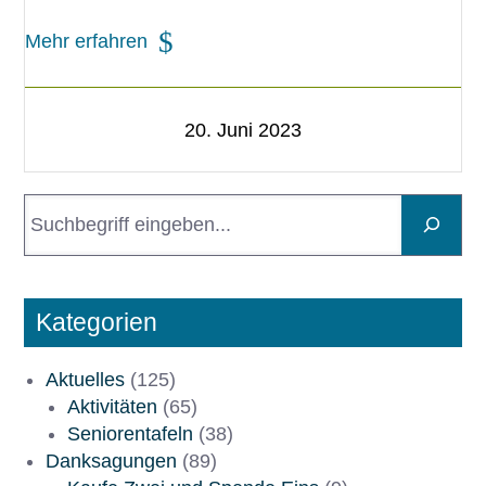
Mehr erfahren
20. Juni 2023
S
u
c
h
e
Kategorien
n
Aktuelles
(125)
Aktivitäten
(65)
Seniorentafeln
(38)
Danksagungen
(89)