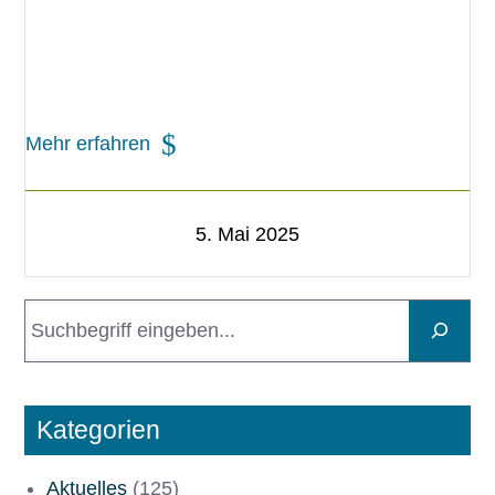
Mehr erfahren
5. Mai 2025
S
u
c
h
e
Kategorien
n
Aktuelles
(125)