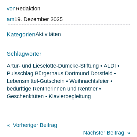
von
Redaktion
am
19. Dezember 2025
Kategorien
Aktivitäten
Schlagwörter
Artur- und Lieselotte-Dumcke-Stiftung
•
ALDI
•
Pulsschlag Bürgerhaus Dortmund Dorstfeld
•
Lebensmittel-Gutschein
•
Weihnachtsfeier
•
bedürftige Rentnerinnen und Rentner
•
Geschenktüten
•
Klavierbegleitung
«
Vorheriger Beitrag
Nächster Beitrag
»