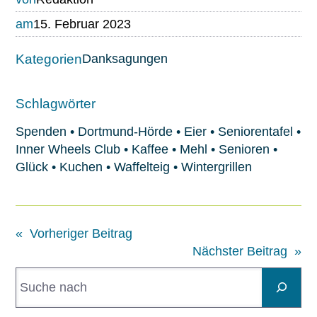
am
15. Februar 2023
Kategorien
Danksagungen
Schlagwörter
Spenden
•
Dortmund-Hörde
•
Eier
•
Seniorentafel
•
Inner Wheels Club
•
Kaffee
•
Mehl
•
Senioren
•
Glück
•
Kuchen
•
Waffelteig
•
Wintergrillen
«
Vorheriger Beitrag
Nächster Beitrag
»
S
u
c