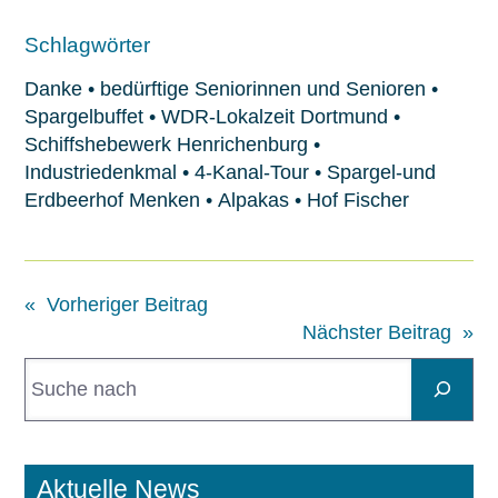
Schlagwörter
Danke
•
bedürftige Seniorinnen und Senioren
•
Spargelbuffet
•
WDR-Lokalzeit Dortmund
•
Schiffshebewerk Henrichenburg
•
Industriedenkmal
•
4-Kanal-Tour
•
Spargel-und
Erdbeerhof Menken
•
Alpakas
•
Hof Fischer
«
Vorheriger Beitrag
Nächster Beitrag
»
S
u
c
h
e
Aktuelle News