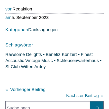
von
Redaktion
am
5. September 2023
Kategorien
Danksagungen
Schlagwörter
Rawsome Delights
•
Benefiz-Konzert
•
Finest
Accoustic Vintage Music
•
Schleusenwärterhaus
•
SI Club Witten Ardey
«
Vorheriger Beitrag
Nächster Beitrag
»
S