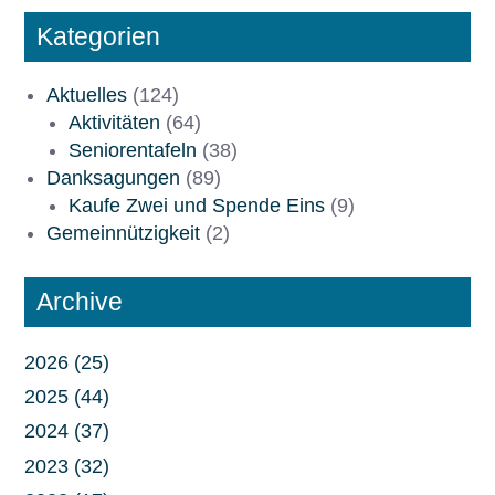
h
e
Kategorien
n
Aktuelles
(124)
Aktivitäten
(64)
Seniorentafeln
(38)
Danksagungen
(89)
Kaufe Zwei und Spende Eins
(9)
Gemeinnützigkeit
(2)
Archive
2026 (25)
2025 (44)
2024 (37)
2023 (32)