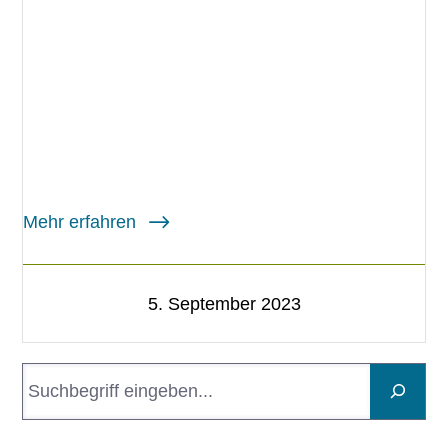
Mehr erfahren
5. September 2023
S
u
c